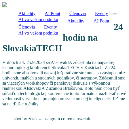
Aktuality
AI Point
Členovia
Eventy
AI vo vašom podniku
Aktuality
AI Point
24
Členovia
Eventy
AI vo vašom podniku
hodín na
SlovakiaTECH
V dňoch 24.-25.9.2024 sa AIslovakIA zúčastnila na najväčšej
technologickej konferencii SlovakiaTECH v Košiciach. Za 24
hodín sme absolvovali naozaj inšpiratívne stretnutia so zástupcami z
univerzít, malých a stredných podnikov, či startupov. Zúčastnili sme
sa viacerých workshopov či panelovej diskusie s výkonnou
riaditeľkou AIslovakIA Zuzanou Brlošovou. Bolo nám cťou byť
súčasťou technologickej konferencie tohto formátu a nazbierať nové
vedomosti v rýchlo napredujúcom svete umelej inteligencie. Tešíme
sa na ďalšie ročníky.
shot by zetak – instagram.com/matuszetak