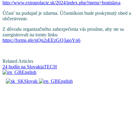
http://www.extrapolacie.sk/2024/index.php?menu=bratislava
Účasť na podujatí je zdarma. Účastníkom bude poskytnutý obed a
občerstvenie.
Z dôvodu organizačného zabezpečenia vás prosíme, aby ste sa
zaregistrovali na tomto linku
https://forms.gle/nQn2sEEzGQ3aioYn6
Related Articles
24 hodín na SlovakiaTECH
English
Slovak
English