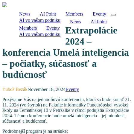
News
AI Point
Members
Eventy
AI vo vašom podniku
News
AI Point
Extrapolácie
Members
Eventy
AI vo vašom podniku
2024 –
konferencia Umelá inteligencia
– počiatky, súčasnosť a
budúcnosť
Ľuboš Bezák
November 18, 2024
Eventy
Pozývame Vás na jednodňovú konferenciu, ktorá sa bude konať 21.
11. 2024 (vo štvrtok) na Fakulte informatiky Paneurópskej vysokej
školy na Tematínskej 10 v Petržalke v rámci podujatia Extrapolácie
2024. Témou konferencie bude umelá inteligencia – jej minulosť,
súčasnosť a budúcnosť.
Podrobnejší program je na stránke: