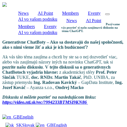
News
AI Point
Members
Eventy
AI vo vašom podniku
News
AI Point
Pozývame
Members
Eventy
vás pozrieť si našu zaujímavú diskusiu na
tému ChatGPT.
AI vo vašom podniku
Generatívne ChatBoty – Ako sa dostavajú do našej spoločnosti,
ako s nimi vieme žiť a aká je ich budúcnosť?
Ak vás táto téma zaujíma a chceli by ste sa o nej dozvedieť viac,
alebo vás zaujímajú názory iných na novinku ChatGPT, tak si
pozrite našu diskusiu
.
V tejto diskusii sa o generatívnych
ChatBotoch vyjadria hlavne:
z akademickej sféry
Prof. Peter
Sinčák
TUKE,
doc. RNDr. Martin Takáč
, PhD. UNIBA, za
zástup priemyslu
Ing. Radovan Kavický
– GapData Institute,
Ing.
Jozef Kováč
– Ayanza s.r.o.,
Ondrej Macko
Diskusiu si môžete pozrieť na nasledujúcom linku:
https://video.nti.sk/rec/?994233BTMSI9KN86
English
Slovak
English