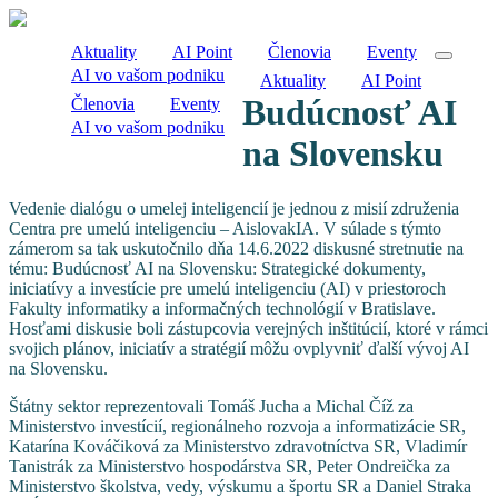
Aktuality
AI Point
Členovia
Eventy
AI vo vašom podniku
Aktuality
AI Point
Budúcnosť AI
Členovia
Eventy
AI vo vašom podniku
na Slovensku
Vedenie dialógu o umelej inteligencií je jednou z misií združenia
Centra pre umelú inteligenciu – AislovakIA. V súlade s týmto
zámerom sa tak uskutočnilo dňa 14.6.2022 diskusné stretnutie na
tému: Budúcnosť AI na Slovensku: Strategické dokumenty,
iniciatívy a investície pre umelú inteligenciu (AI) v priestoroch
Fakulty informatiky a informačných technológií v Bratislave.
Hosťami diskusie boli zástupcovia verejných inštitúcií, ktoré v rámci
svojich plánov, iniciatív a stratégií môžu ovplyvniť ďalší vývoj AI
na Slovensku.
Štátny sektor reprezentovali Tomáš Jucha a Michal Číž za
Ministerstvo investícií, regionálneho rozvoja a informatizácie SR,
Katarína Kováčiková za Ministerstvo zdravotníctva SR, Vladimír
Tanistrák za Ministerstvo hospodárstva SR, Peter Ondreička za
Ministerstvo školstva, vedy, výskumu a športu SR a Daniel Straka