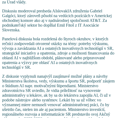
za Úrad vlády.
Diskusiu moderoval predseda AIslovakIA združenia Gabriel
Galgóci, ktorý zároveň pôsobí na vedúcich pozíciách v Americkej
obchodnej komore ako aj v nadnárodnej spoločnosti AT&T. Za
podnikateľský sektor ho dopĺňal Emil Fitoš z IT Asociácie
Slovenska.
Panelová diskusia bola rozdelená do štyroch okruhov, v ktorých
rečníci zodpovedali otvorené otázky na témy: potreby výskumu,
vývoja a zavádzania AI a ostatných inovatívnych technológií v SR,
strategické iniciatívy a opatrenia, zdroje a možnosti financovania do
oblastí AI v najbližšom období, plánované alebo pripravované
opatrenia a výzvy pre oblasť AI a ostatných inovatívnych
technológií v SR.
Z diskusie vyplynuli nanajvýš zaujímavé možné plány a návrhy
Ministerstva školstva, vedy, výskumu a športu SR, podporiť záujem
o štúdium AI napr. motivačnými štipendiami. Ministerstvo
zdravotníctva SR uviedlo, že vidia príležitosť na vynovenie
administratívy u lekárov, ak by sa do lekárstva zapojila AI, či už v
podobe nástrojov alebo systémov. Lekári by sa už vôbec vo
významnej miere nemuseli venovať administratívnej práci, čo by
ušetrilo čas, nielen im ale aj pacientom. Ministerstvo investícií,
regionálneho rozvoja a informatizácie SR predstavilo svoj Akčný