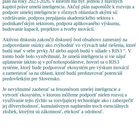
plán na roky 2023-2026, v ktorom má byť jednou z hlavných
kapitol práve umelá inteligencia. Akčný plán napomôže k rozvoju a
podpore umelej inteligencie v rôznych oblastiach akými sú:
vzdelávanie, podpora prepájania akademického sektora s
podnikateľským sektorom, podpora aplikovaného výskumu,
budovanie kapacít, projektov a tvorby inovácií.
Aktívnu diskusiu zakončil diskusný bod obsahovo zameraný na
zodpovedanie otázky ako zvýhodniť vo výzvach také riešenia, ktoré
budú mať v sebe prvky AI alebo aspoň budú v súlade s RIS3 “. V
tomto bode bolo vyzdvihnuté, že umelá inteligencia si vie nájsť
uplatnenie takisto aj v poľnohospodárstve, hovorí sa o RIS3
systéme, ktorý bude podporovať ekosystém pre výskum inovácií
a zameriavať sa na oblasti, ktoré budú predstavovať potenciál
predovšetkým pre Slovensko.
Je nevyhnutné zaoberať sa fenoménom umelej inteligencie a
vytvoriť ekosystém, v ktorom môžeme podporiť nielen rozvoj a
využívanie tejto rýchlo sa rozvíjajúcej technológie ako i zabezpečiť
jej dôveryhodnosť, kumulatívnym naplnením troch esenciálnych
zložiek, ktorými sú zákonnosť, etickosť a odolnosť.