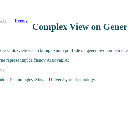
via
Eventy
Complex View on Genera
 kde sa dozviete viac o komplexnom pohľade na generatívnu umelú inte
yne reprezentujúce členov AIslovakIA:
ces
ation Technologies, Slovak University of Technology.