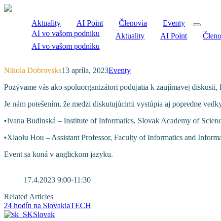
Aktuality
AI Point
Členovia
Eventy
AI vo vašom podniku
Aktuality
AI Point
Členo
AI vo vašom podniku
Nikola Dobrovska
13 apríla, 2023
Eventy
Pozývame vás ako spoluorganizátori podujatia k zaujímavej diskusii,
Je nám potešením, že medzi diskutujúcimi vystúpia aj popredne vedk
•Ivana Budinská – Institute of Informatics, Slovak Academy of Scien
•Xiaolu Hou – Assistant Professor, Faculty of Informatics and Inform
Event sa koná v anglickom jazyku.
17.4.2023 9:00-11:30
Related Articles
24 hodín na SlovakiaTECH
Slovak