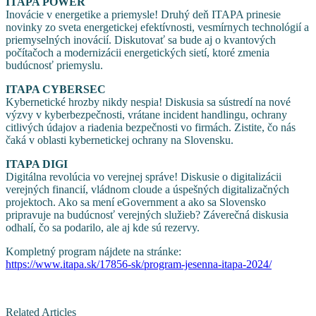
ITAPA POWER
Inovácie v energetike a priemysle! Druhý deň ITAPA prinesie
novinky zo sveta energetickej efektívnosti, vesmírnych technológií a
priemyselných inovácií. Diskutovať sa bude aj o kvantových
počítačoch a modernizácii energetických sietí, ktoré zmenia
budúcnosť priemyslu.
ITAPA CYBERSEC
Kybernetické hrozby nikdy nespia! Diskusia sa sústredí na nové
výzvy v kyberbezpečnosti, vrátane incident handlingu, ochrany
citlivých údajov a riadenia bezpečnosti vo firmách. Zistite, čo nás
čaká v oblasti kybernetickej ochrany na Slovensku.
ITAPA DIGI
Digitálna revolúcia vo verejnej správe! Diskusie o digitalizácii
verejných financií, vládnom cloude a úspešných digitalizačných
projektoch. Ako sa mení eGovernment a ako sa Slovensko
pripravuje na budúcnosť verejných služieb? Záverečná diskusia
odhalí, čo sa podarilo, ale aj kde sú rezervy.
Kompletný program nájdete na stránke:
https://www.itapa.sk/17856-sk/program-jesenna-itapa-2024/
Related Articles