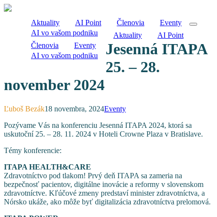
Aktuality
AI Point
Členovia
Eventy
AI vo vašom podniku
Aktuality
AI Point
Jesenná ITAPA
Členovia
Eventy
AI vo vašom podniku
25. – 28.
november 2024
Ľuboš Bezák
18 novembra, 2024
Eventy
Pozývame Vás na konferenciu Jesenná ITAPA 2024, ktorá sa
uskutoční 25. – 28. 11. 2024 v Hoteli Crowne Plaza v Bratislave.
Témy konferencie:
ITAPA HEALTH&CARE
Zdravotníctvo pod tlakom! Prvý deň ITAPA sa zameria na
bezpečnosť pacientov, digitálne inovácie a reformy v slovenskom
zdravotníctve. Kľúčové zmeny predstaví minister zdravotníctva, a
Nórsko ukáže, ako môže byť digitalizácia zdravotníctva prelomová.