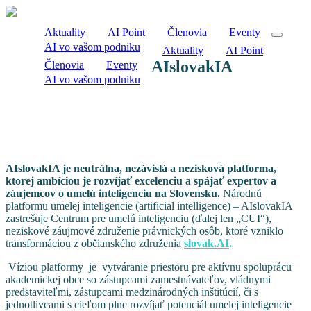
Aktuality
AI Point
Členovia
Eventy
AI vo vašom podniku
Aktuality
AI Point
AIslovakIA
Členovia
Eventy
AI vo vašom podniku
Národná platforma pre rozvoj umelej inteligencie na
Slovensku
O nás
AIslovakIA je neutrálna, nezávislá a nezisková platforma,
ktorej ambíciou je rozvíjať excelenciu a spájať expertov a
záujemcov o umelú inteligenciu na Slovensku.
Národnú
platformu umelej inteligencie (artificial intelligence) – AIslovakIA
zastrešuje Centrum pre umelú inteligenciu (ďalej len „CUI“),
neziskové záujmové združenie právnických osôb, ktoré vzniklo
transformáciou z občianského združenia
slovak.AI
.
Víziou platformy je vytváranie priestoru pre aktívnu spoluprácu
akademickej obce so zástupcami zamestnávateľov, vládnymi
predstaviteľmi, zástupcami medzinárodných inštitúcií, či s
jednotlivcami s cieľom plne rozvíjať potenciál umelej inteligencie