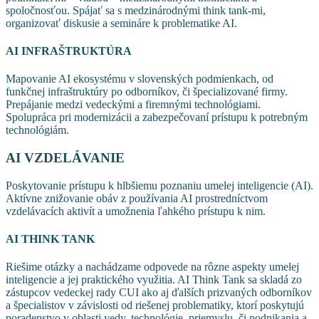
spoločnosťou. Spájať sa s medzinárodnými think tank-mi,
organizovať diskusie a semináre k problematike AI.
AI INFRAŠTRUKTÚRA
Mapovanie AI ekosystému v slovenských podmienkach, od
funkčnej infraštruktúry po odborníkov, či špecializované firmy.
Prepájanie medzi vedeckými a firemnými technológiami.
Spolupráca pri modernizácii a zabezpečovaní prístupu k potrebným
technológiám.
AI VZDELÁVANIE
Poskytovanie prístupu k hlbšiemu poznaniu umelej inteligencie (AI).
Aktívne znižovanie obáv z používania AI prostredníctvom
vzdelávacích aktivít a umožnenia ľahkého prístupu k nim.
AI THINK TANK
Riešime otázky a nachádzame odpovede na rôzne aspekty umelej
inteligencie a jej praktického využitia. AI Think Tank sa skladá zo
zástupcov vedeckej rady CUI ako aj ďalších prizvaných odborníkov
a špecialistov v závislosti od riešenej problematiky, ktorí poskytujú
poradenstvo v oblasti vedy, technológie, priemyslu, či podnikania a