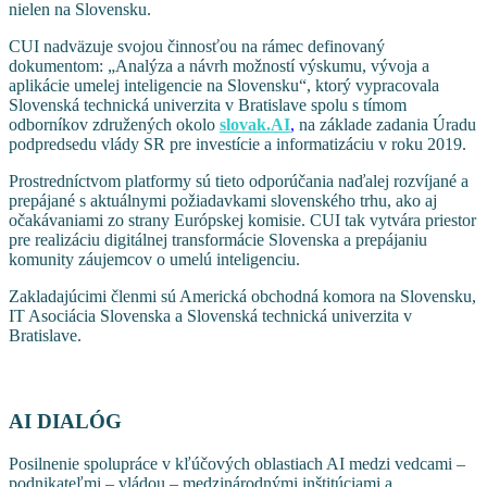
nielen na Slovensku.
CUI nadväzuje svojou činnosťou na rámec definovaný
dokumentom: „Analýza a návrh možností výskumu, vývoja a
aplikácie umelej inteligencie na Slovensku“, ktorý vypracovala
Slovenská technická univerzita v Bratislave spolu s tímom
odborníkov združených okolo
slovak.AI
,
na základe zadania Úradu
podpredsedu vlády SR pre investície a informatizáciu v roku 2019.
Prostredníctvom platformy sú tieto odporúčania naďalej rozvíjané a
prepájané s aktuálnymi požiadavkami slovenského trhu, ako aj
očakávaniami zo strany Európskej komisie. CUI tak vytvára priestor
pre realizáciu digitálnej transformácie Slovenska a prepájaniu
komunity záujemcov o umelú inteligenciu.
Zakladajúcimi členmi sú Americká obchodná komora na Slovensku,
IT Asociácia Slovenska a Slovenská technická univerzita v
Bratislave.
Ciele
AI DIALÓG
Posilnenie spolupráce v kľúčových oblastiach AI medzi vedcami –
podnikateľmi – vládou – medzinárodnými inštitúciami a