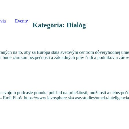
via
Eventy
Kategória:
Dialóg
eraných na to, aby sa Európa stala svetovým centrom dôveryhodnej ume
 bude zárukou bezpečnosti a základných práv ľudí a podnikov a zároveň 
ojom podcaste ponúka pohľad na príležitosti, možnosti a nebezpečenst
– Emil Fitoš. https://www.levosphere.sk/case-studies/umela-inteligenci