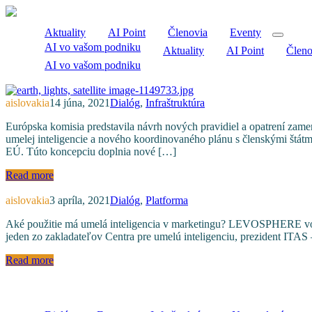
Aktuality
AI Point
Členovia
Eventy
AI vo vašom podniku
Aktuality
AI Point
Členo
AI vo vašom podniku
aislovakia
14 júna, 2021
Dialóg
,
Infraštruktúra
Európska komisia predstavila návrh nových pravidiel a opatrení zam
umelej inteligencie a nového koordinovaného plánu s členskými štátmi
EÚ. Túto koncepciu doplnia nové […]
Read more
aislovakia
3 apríla, 2021
Dialóg
,
Platforma
Aké použitie má umelá inteligencia v marketingu? LEVOSPHERE vo sv
jeden zo zakladateľov Centra pre umelú inteligenciu, prezident ITAS 
Read more
Categories