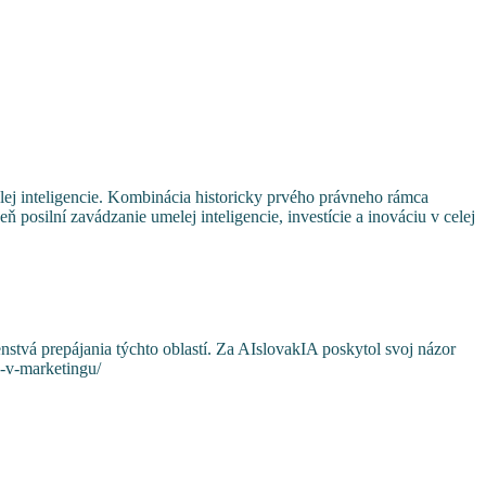
lej inteligencie. Kombinácia historicky prvého právneho rámca
posilní zavádzanie umelej inteligencie, investície a inováciu v celej
vá prepájania týchto oblastí. Za AIslovakIA poskytol svoj názor
a-v-marketingu/