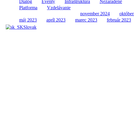
Ar
Dialóg
Eventy
Infraštruktúra
Nezaradené
Platforma
Vzdelávanie
november 2024
október
máj 2023
apríl 2023
marec 2023
február 2023
Slovak