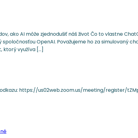
adov, ako AI môže zjednodušiť náš život Čo to vlastne Cha
ý spoločnosťou OpenAI. Považujeme ho za simulovaný cha
 ktorý využíva […]
o odkazu: https://us02web.zoom.us/meeting/register/
Archive
ené