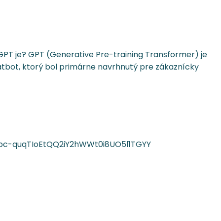
tGPT je? GPT (Generative Pre-training Transformer) je
tbot, ktorý bol primárne navrhnutý pre zákaznícky
tZMpc-quqTIoEtQQ2iY2hWWt0i8UO5l1TGYY