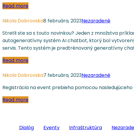
Read more
Nikola Dobrovska
8 februára, 2023
Nezaradené
Stretli ste sa s touto novinkou? Jeden z množstva príkl
autogeneratívny systém AI chatbot, ktorý bol vytvoren
servis. Tento systém je predtrénovaný generatívny chat,
Read more
Nikola Dobrovska
7 februára, 2023
Nezaradené
Registrácia na event prebieha pomocou nasledujúceh
Read more
Categories
Dialóg
Eventy
Infraštruktúra
Nezarad