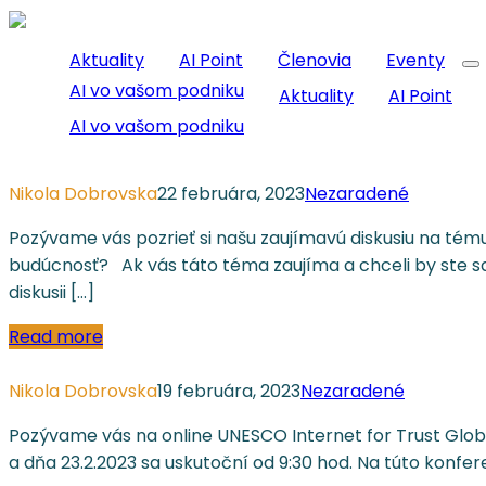
Aktuality
AI Point
Členovia
Eventy
AI vo vašom podniku
Aktuality
AI Point
AI vo vašom podniku
Nikola Dobrovska
22 februára, 2023
Nezaradené
Pozývame vás pozrieť si našu zaujímavú diskusiu na tému
budúcnosť? Ak vás táto téma zaujíma a chceli by ste sa o
diskusii […]
Read more
Nikola Dobrovska
19 februára, 2023
Nezaradené
Pozývame vás na online UNESCO Internet for Trust Global 
a dňa 23.2.2023 sa uskutoční od 9:30 hod. Na túto konf